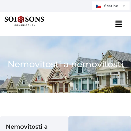
Čeština
English
Nemovitosti a nemovitosti
Nemovitosti a