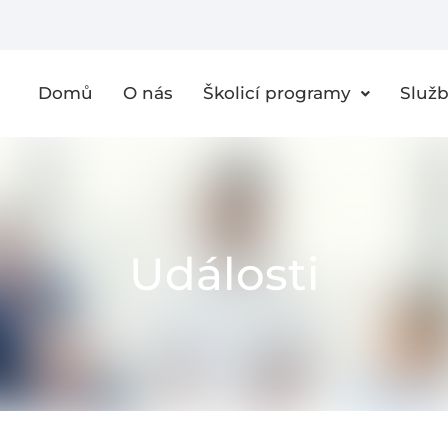
Domů
O nás
Školicí programy
Služ
Události