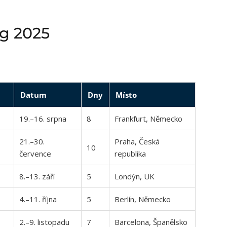
og 2025
Datum
Dny
Místo
19.–16. srpna
8
Frankfurt, Německo
21.–30.
Praha, Česká
10
července
republika
8.–13. září
5
Londýn, UK
4.–11. října
5
Berlín, Německo
2.–9. listopadu
7
Barcelona, Španělsko