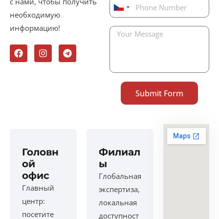
с нами, чтобы получить
C
необходимую
z
информацию!
e
c
h
i
a
+
Submit Form
4
2
0
Головн
Филиал
ой
ы
офис
Глобальная
Главный
экспертиза,
центр:
локальная
посетите
доступност