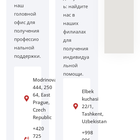
наш
ь: найдите
головной
нас в
офис для
наших
получения
филиалах
профессио
для
нальной
получения
поддержки.
индивидуа
льной
помощи.
Modrinova
444, 250
Elbek
64, East
kuchasi
Prague,
22/1,
Czech
Tashkent,
Republic
Uzbekistan
+420
+998
725